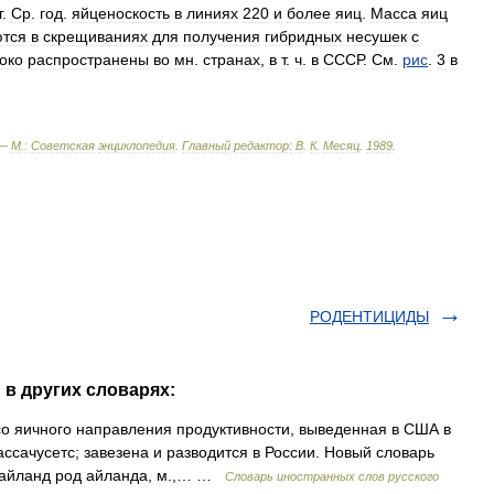
г
.
Ср
.
год
.
яйценоскость
в
линиях
220
и
более
яиц
.
Масса
яиц
ются
в
скрещиваниях
для
получения
гибридных
несушек
с
око
распространены
во
мн
.
странах
,
в
т
.
ч
.
в
СССР
.
См
.
рис
.
3
в
 —
М
.
:
Советская
энциклопедия
.
Главный
редактор:
В
.
К
.
Месяц
.
1989
.
РОДЕНТИЦИДЫ
в других словарях:
о яичного направления продуктивности, выведенная в США в
ссачусетс; завезена и разводится в России. Новый словарь
д айланд род айланда, м.,… …
Словарь иностранных слов русского