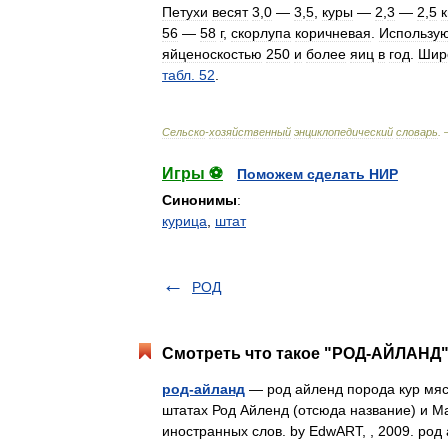
Петухи
весят
3
,
0
—
3
,
5
,
куры
—
2
,
3
—
2
,
5
к
56
—
58
г
,
скорлупа
коричневая
.
Использу
яйценоскостью
250
и
более
яиц
в
год
.
Шир
табл
.
52
.
Сельско
-
хозяйственный
энциклопедический
словарь
.
Игры ⚽
Поможем сделать НИР
Синонимы
:
курица
,
штат
РОД
Смотреть что такое "РОД-АЙЛАНД" 
род-айланд
— род айленд порода кур мяс
штатах Род Айленд (отсюда название) и Ма
иностранных слов. by EdwART, , 2009. ро