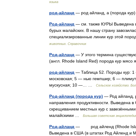
языка
род-айланд
— род айланд, а (порода ку
Род-айланд
— см. также КУРЫ Выведена в
бурых малайских. В нашу страну завозилас
специализированные линии кур этой пор
животных. Справочник
Род-айланд
— У этого термина существуют
(англ. Rhode Island Red) порода кур мяс
род-айланд
— Таблица 52. Породы кур: 1 
московская; 5 — нью гемпшир; 6 — плимут
мускусная; 10 —… …
Сельское хозяйство. Бо
Род-айланд (порода кур)
— Род айланд, р
направления продуктивности. Выведена в 
скрещиванием местных кур с завезёнными
малайскими …
Большая советская энциклопеди
Род-айланд
— род айленд (Rhode Island
Выведена в США (в штатах Род Айленд и М