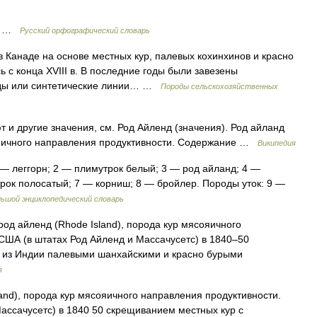
р) …
Русский орфографический словарь
 Канаде на основе местных кур, палевых кохинхинов и красно
ь с конца XVIII в. В последние годы были завезены
оды или синтетические линии… …
Породы сельскохозяйственных
 и другие значения, см. Род Айленд (значения). Род айланд
о яичного направления продуктивности. Содержание …
Википедия
— леггорн; 2 — плимутрок белый; 3 — род айланд; 4 —
рок полосатый; 7 — корниш; 8 — бройлер. Породы уток: 9 —
льшой энциклопедический словарь
од айленд (Rhode Island), порода кур мясояичного
США (в штатах Род Айленд и Массачусетс) в 1840‒50
 из Индии палевыми шанхайскими и красно бурыми
я
), порода кур мясояичного направления продуктивности.
ассачусетс) в 1840 50 скрещиванием местных кур с