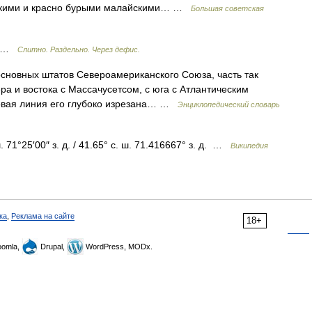
скими и красно бурыми малайскими… …
Большая советская
да …
Слитно. Раздельно. Через дефис.
основных штатов Североамериканского Союза, часть так
ра и востока с Массачусетсом, с юга с Атлантическим
говая линия его глубоко изрезана… …
Энциклопедический словарь
 71°25′00″ з. д. / 41.65° с. ш. 71.416667° з. д. …
Википедия
ка
,
Реклама на сайте
18+
omla,
Drupal,
WordPress, MODx.