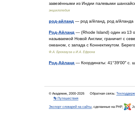
завезёнными из Индии палевыми шанхай
энциклопедия
род-айланд
— род а/йланд, род а/йлан
Род-Айланд
— (Rhode Island) один из 13 
называемой Новой Англии; граничит с севе
океаном, с запада с Коннектикутом. Бере
Ф.А. Брокгауза и И.А. Ефрона
Род-Айланд
— Координаты: 41°39′00″ с. ш.
© Академик, 2000-2026
Обратная связь:
Техподдерж
👣 Путешествия
Экспорт словарей на сайты
, сделанные на PHP,
Jo