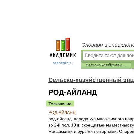
Словари и энциклоп
academic.ru
Сельско-хозяйственный энциклопедический словарь
Сельско-хозяйственный энц
РОД-АЙЛАНД
Толкование
РОД
-
АЙЛАНД
род
-
айленд
,
порода
кур
мясо
-
яичного
нап
во
2
-
й
пол
.
19
в
.
скрещиванием
местных
к
малайскими
и
бурыми
леггорнами
.
Опере