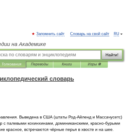
Запомнить сайт
Словарь на свой сайт
RU
едии на Академике
Найти!
Толкования
Переводы
Книги
Игры ⚽
иклопедический словарь
равления
.
Выведена
в
США
(
штаты
Род
-
Айленд
и
Массачусетс
)
ур
с
палевыми
кохинхинами
,
доминиканскими
,
красно
-
бурыми
ние
красное
,
встречаются
чёрные
перья
в
хвосте
и
на
шее
.